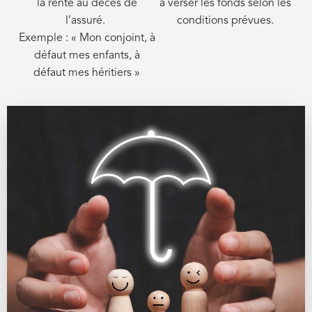
la rente au décès de
à verser les fonds selon les
l’assuré.
conditions prévues.
Exemple : « Mon conjoint, à
défaut mes enfants, à
défaut mes héritiers »