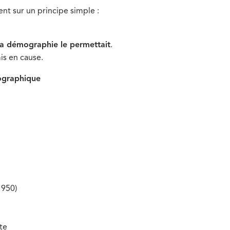
nt sur un principe simple :
la démographie le permettait
.
is en cause.
ographique
1950)
te