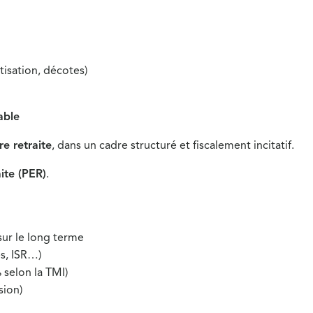
tisation, décotes)
able
e retraite
, dans un cadre structuré et fiscalement incitatif.
ite (PER)
.
sur le long terme
es, ISR…)
 selon la TMI)
ssion)