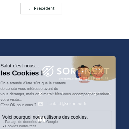
Précédent
54 rue Beaubourg – 75003 Paris
contact@soronext.fr