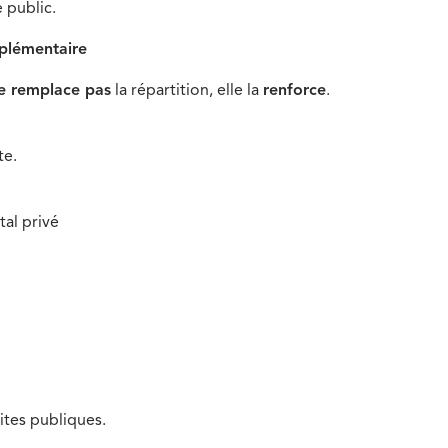
 public.
mplémentaire
e remplace pas
la répartition, elle la
renforce
.
te.
tal privé
ites publiques.