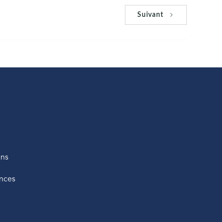
Suivant
ens
nces