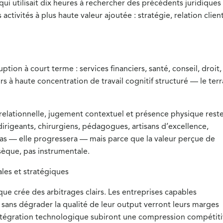
 qui utilisait dix heures à rechercher des précédents juridiques
activités à plus haute valeur ajoutée : stratégie, relation client
ption à court terme : services financiers, santé, conseil, droit,
 à haute concentration de travail cognitif structuré — le terr
e relationnelle, jugement contextuel et présence physique reste
dirigeants, chirurgiens, pédagogues, artisans d’excellence,
as — elle progressera — mais parce que la valeur perçue de
sèque, pas instrumentale.
les et stratégiques
ue crée des arbitrages clairs. Les entreprises capables
A sans dégrader la qualité de leur output verront leurs marges
 l’intégration technologique subiront une compression compétiti