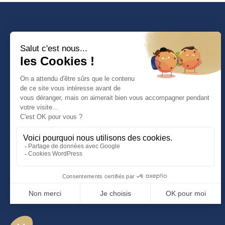
54 rue Beaubourg – 75003 Paris
contact@soronext.fr