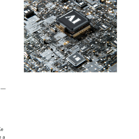
n —
Xe
e a