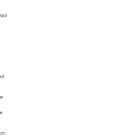
 qui
ont
ar
ce
ion