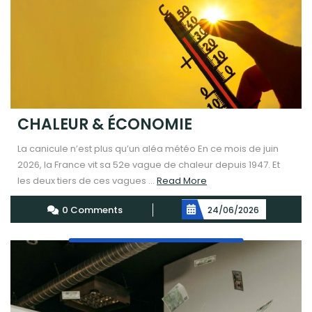
CHALEUR & ÉCONOMIE
La canicule n’est plus qu’un aléa météo En ce mois de juin
2026, la France vit sa 52e vague de chaleur depuis 1947. Et
Read
les deux tiers de ces vagues ...
Read More
More
0 Comments
24/06/2026