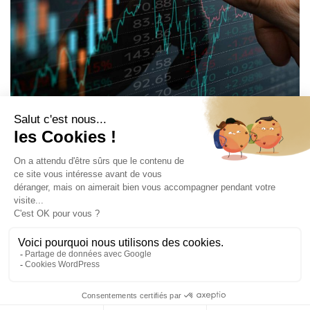
La FED baisse, la BCE temporise
Baisse des indices de la FED, quelles sont les réactions côté
Read
marché européen ? ...
Read More
More
0 Comments
19/11/2025
Moneymind Finance Advisor WordPress Theme By