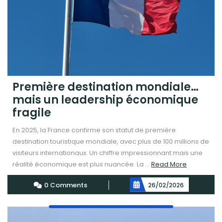
Première destination mondiale…
mais un leadership économique
fragile
En 2025, la France confirme son statut de première
destination touristique mondiale, avec plus de 100 millions de
visiteurs internationaux. Un chiffre impressionnant mais une
Read
réalité économique est plus nuancée. La ...
Read More
More
0 Comments
26/02/2026