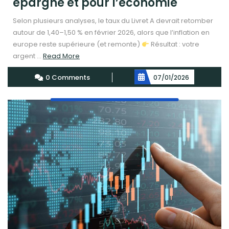
épargne et pour l’économie
Selon plusieurs analyses, le taux du Livret A devrait retomber
autour de 1,40–1,50 % en février 2026, alors que l’inflation en
europe reste supérieure (et remonte)
Résultat : votre
Read
argent ...
Read More
More
0 Comments
07/01/2026