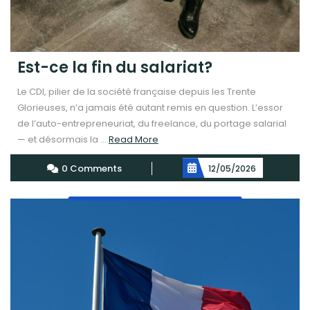
Est-ce la fin du salariat?
Le CDI, pilier de la société française depuis les Trente
Glorieuses, n’a jamais été autant remis en question. L’essor
de l’auto-entrepreneuriat, du freelance, du portage salarial
Read
— et désormais la ...
Read More
More
0 Comments
12/05/2026